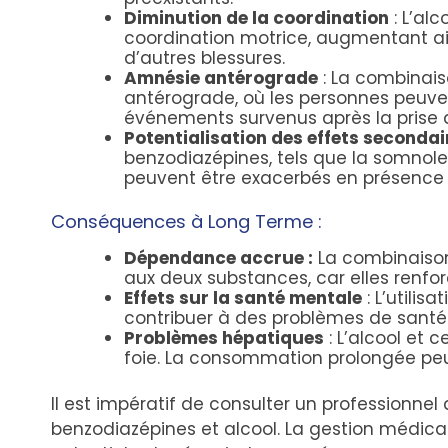
Diminution de la coordination
: L’al
coordination motrice, augmentant ain
d’autres blessures.
Amnésie antérograde
: La combinai
antérograde, où les personnes peuve
événements survenus après la prise 
Potentialisation des effets seconda
benzodiazépines, tels que la somnolen
peuvent être exacerbés en présence 
Conséquences à Long Terme :
Dépendance accrue :
La combinaiso
aux deux substances, car elles renfo
Effets sur la santé mentale
: L’utili
contribuer à des problèmes de santé m
Problèmes hépatiques
: L’alcool et 
foie. La consommation prolongée peu
Il est impératif de consulter un professionne
benzodiazépines et alcool. La gestion médical