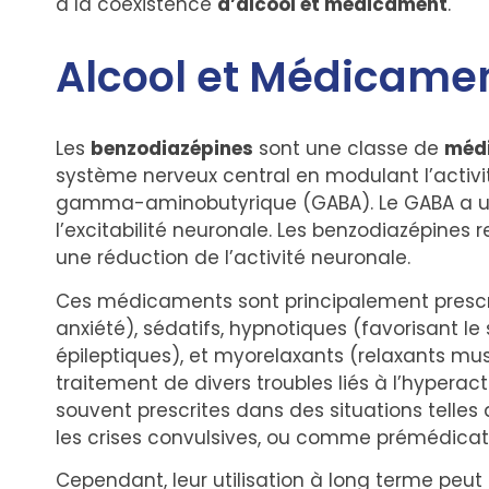
à la coexistence
d’alcool et médicament
.
Alcool et Médicamen
Les
benzodiazépines
sont une classe de
méd
système nerveux central en modulant l’activ
gamma-aminobutyrique (GABA). Le GABA a un e
l’excitabilité neuronale. Les benzodiazépines 
une réduction de l’activité neuronale.
Ces médicaments sont principalement prescrit
anxiété), sédatifs, hypnotiques (favorisant le
épileptiques), et myorelaxants (relaxants musc
traitement de divers troubles liés à l’hyperac
souvent prescrites dans des situations telles 
les crises convulsives, ou comme prémédicat
Cependant, leur utilisation à long terme peu