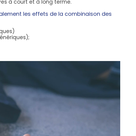
es à court et à long terme.
alement les effets de la combinaison des
iques)
énériques);