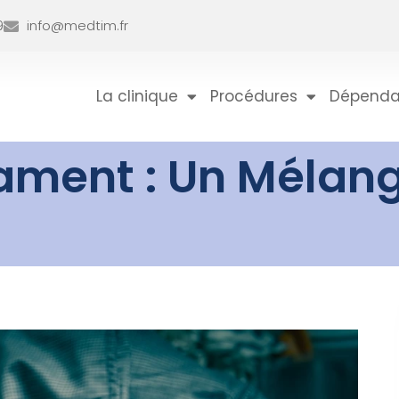
9
info@medtim.fr
La clinique
Procédures
Dépend
ament : Un Mélang