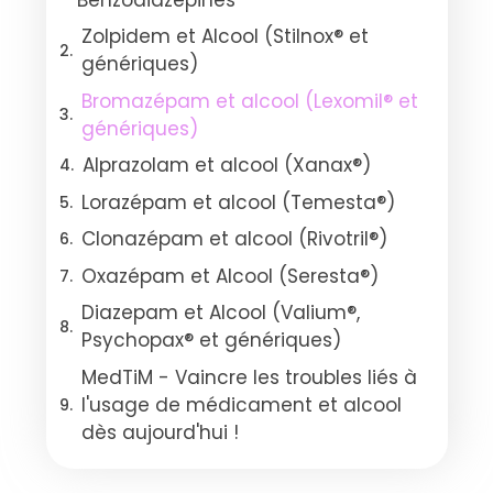
Zolpidem et Alcool (Stilnox® et
génériques)
Bromazépam et alcool (Lexomil® et
génériques)
Alprazolam et alcool (Xanax®)
Lorazépam et alcool (Temesta®)
Clonazépam et alcool (Rivotril®)
Oxazépam et Alcool (Seresta®)
Diazepam et Alcool (Valium®,
Psychopax® et génériques)
MedTiM - Vaincre les troubles liés à
l'usage de médicament et alcool
dès aujourd'hui !