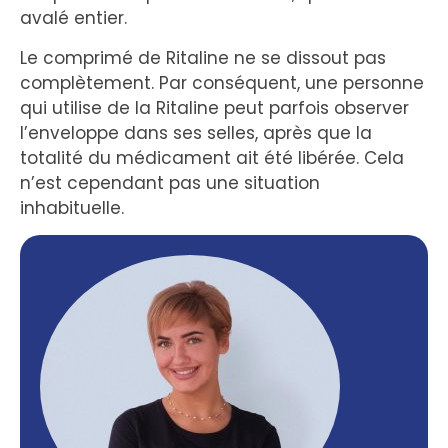
avalé entier.
Le comprimé de Ritaline ne se dissout pas
complètement. Par conséquent, une personne
qui utilise de la Ritaline peut parfois observer
l’enveloppe dans ses selles, après que la
totalité du médicament ait été libérée. Cela
n’est cependant pas une situation
inhabituelle.
N