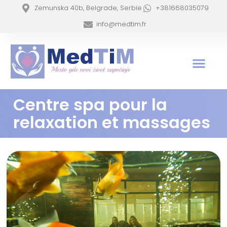
Zemunska 40b, Belgrade, Serbie
+381668035079
info@medtim.fr
Centre spa pour la
relaxation et massages