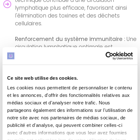
lymphatique plus efficace, favorisant ainsi
l'élimination des toxines et des déchets
cellulaires.
Renforcement du système immunitaire :
Une
circulation lymphatique optimale est
essentielle au bon fonctionnement du
système immunitaire. Le drainage
lymphatique peut contribuer à renforcer les
défenses naturelles du corps.
Ce site web utilise des cookies.
Les cookies nous permettent de personnaliser le contenu
Soulagement des troubles circulatoires
et les annonces, d'offrir des fonctionnalités relatives aux
:
Pour les personnes souffrant de problèmes
médias sociaux et d'analyser notre trafic. Nous
circulatoires, comme les jambes lourdes, le
partageons également des informations sur l'utilisation de
drainage lymphatique peut améliorer la
notre site avec nos partenaires de médias sociaux, de
circulation sanguine et lymphatique,
publicité et d'analyse, qui peuvent combiner celles-ci
soulageant ainsi les symptômes.
avec d'autres informations que vous leur avez fournies