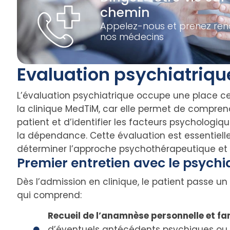
chemin
Appelez-nous et prenez re
nos médecins
Evaluation psychiatriqu
L’évaluation psychiatrique occupe une place c
la clinique MedTiM, car elle permet de compre
patient et d’identifier les facteurs psycholog
la dépendance. Cette évaluation est essentielle
déterminer l’approche psychothérapeutique et 
Premier entretien avec le psychi
Dès l’admission en clinique, le patient passe u
qui comprend:
Recueil de l’anamnèse personnelle et fam
d’éventuels antécédents psychiques ou 