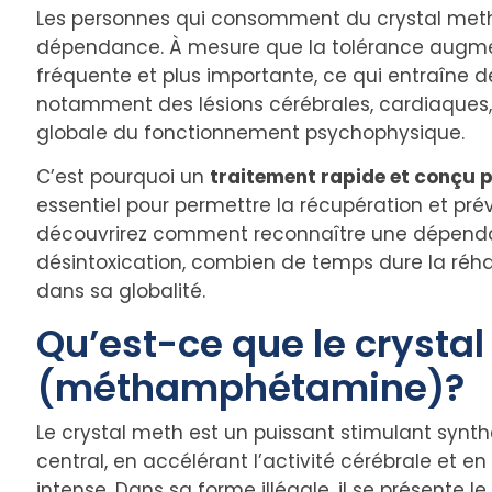
Les personnes qui consomment du crystal meth
dépendance. À mesure que la tolérance augme
fréquente et plus importante, ce qui entraîne 
notamment des lésions cérébrales, cardiaques, 
globale du fonctionnement psychophysique.
C’est pourquoi un
traitement rapide et conçu 
essentiel pour permettre la récupération et pré
découvrirez comment reconnaître une dépenda
désintoxication, combien de temps dure la réhab
dans sa globalité.
Qu’est-ce que le crysta
(méthamphétamine)?
Le crystal meth est un puissant stimulant synth
central, en accélérant l’activité cérébrale et 
intense. Dans sa forme illégale, il se présente 