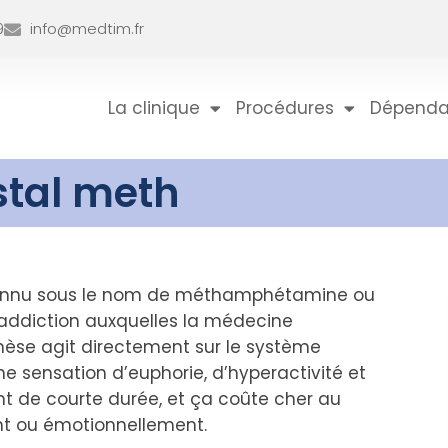
9
info@medtim.fr
La clinique
Procédures
Dépend
tal meth
onnu sous le nom de méthamphétamine ou
 d’addiction auxquelles la médecine
èse agit directement sur le système
 sensation d’euphorie, d’hyperactivité et
nt de courte durée, et ça coûte cher au
t ou émotionnellement.