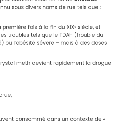
 connu sous divers noms de rue tels que :
emière fois à la fin du XIXᵉ siècle, et
des troubles tels que le TDAH (trouble du
té) ou l’obésité sévère – mais à des doses
e crystal meth devient rapidement la drogue
crue,
souvent consommé dans un contexte de «