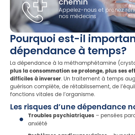
chemin
Appelez-nous et prenez re
nos médecins
Pourquoi est-il important
dépendance à temps?
La dépendance à la méthamphétamine (crystal m
plus la consommation se prolonge, plus ses eff
difficiles à inverser
. Un traitement à temps a
guérison complète, de rétablissement, de l’équi
fonctions vitales de l’organisme.
Les risques d’une dépendance no
Troubles psychiatriques
– pensées paran
anxiété